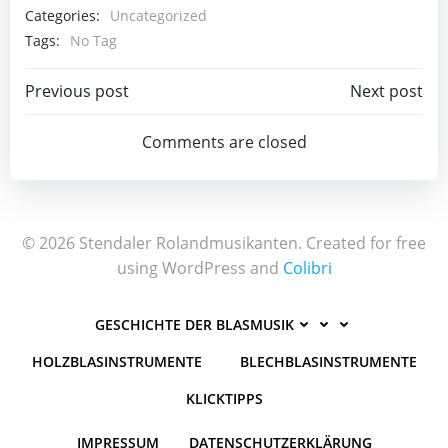
Categories:
Uncategorized
Tags:
No Tag
Post
Post
Previous post
Next post
navigation
navigation
Comments are closed
© 2026 Stendaler Rolandmusikanten. Created for free
using WordPress and
Colibri
GESCHICHTE DER BLASMUSIK
HOLZBLASINSTRUMENTE
BLECHBLASINSTRUMENTE
KLICKTIPPS
IMPRESSUM
DATENSCHUTZERKLÄRUNG