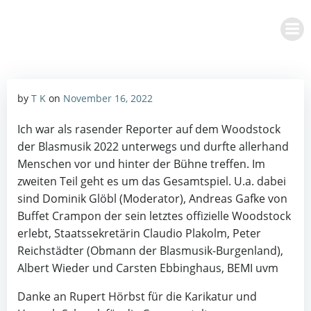
Zum
Inhalt
springen
by
T K
on
November 16, 2022
Ich war als rasender Reporter auf dem Woodstock
der Blasmusik 2022 unterwegs und durfte allerhand
Menschen vor und hinter der Bühne treffen. Im
zweiten Teil geht es um das Gesamtspiel. U.a. dabei
sind Dominik Glöbl (Moderator), Andreas Gafke von
Buffet Crampon der sein letztes offizielle Woodstock
erlebt, Staatssekretärin Claudio Plakolm, Peter
Reichstädter (Obmann der Blasmusik-Burgenland),
Albert Wieder und Carsten Ebbinghaus, BEMI uvm
Danke an Rupert Hörbst für die Karikatur und