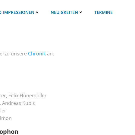
O-IMPRESSIONEN
NEUIGKEITEN
TERMINE
ierzu unsere
Chronik
an.
ter, Felix Hünemöller
, Andreas Kubis
ler
almon
axophon