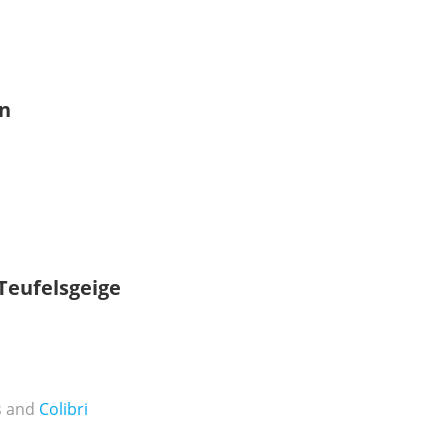
on
Teufelsgeige
s and
Colibri