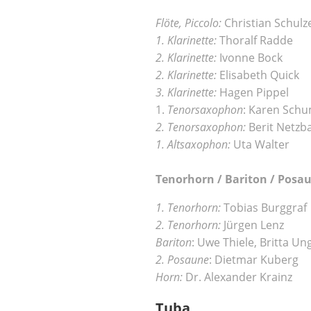
Flöte, Piccolo:
Christian Schulz
1. Klarinette:
Thoralf Radde
2. Klarinette:
Ivonne Bock
2. Klarinette:
Elisabeth Quick
3. Klarinette:
Hagen Pippel
1.
Tenorsaxophon
: Karen Sch
2. Tenorsaxophon:
Berit Netzb
1. Altsaxophon:
Uta Walter
Tenorhorn / Bariton / Posa
1. Tenorhorn:
Tobias Burggraf
2. Tenorhorn:
Jürgen Lenz
Bariton
: Uwe Thiele, Britta Un
2. Posaune
: Dietmar Kuberg
Horn:
Dr. Alexander Krainz
Tuba