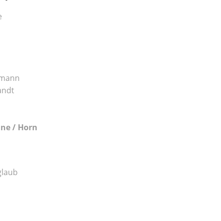
e
umann
andt
une / Horn
glaub