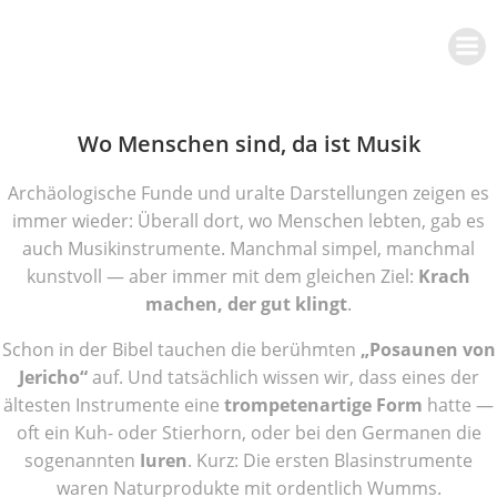
Zum
Inhalt
springen
Wo Menschen sind, da ist Musik
Archäologische Funde und uralte Darstellungen zeigen es
immer wieder: Überall dort, wo Menschen lebten, gab es
auch Musikinstrumente. Manchmal simpel, manchmal
kunstvoll — aber immer mit dem gleichen Ziel:
Krach
machen, der gut klingt
.
Schon in der Bibel tauchen die berühmten
„Posaunen von
Jericho“
auf. Und tatsächlich wissen wir, dass eines der
ältesten Instrumente eine
trompetenartige Form
hatte —
oft ein Kuh- oder Stierhorn, oder bei den Germanen die
sogenannten
Iuren
. Kurz: Die ersten Blasinstrumente
waren Naturprodukte mit ordentlich Wumms.