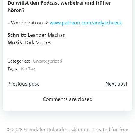
Du willst den Podcast werbefrei und früher
hören?
– Werde Patron ->
www.patreon.com/andyschreck
Schnitt:
Leander Machan
Musik:
Dirk Mattes
Categories:
Uncategorized
Tags:
No Tag
Post
Post
Previous post
Next post
navigation
navigation
Comments are closed
© 2026 Stendaler Rolandmusikanten. Created for free