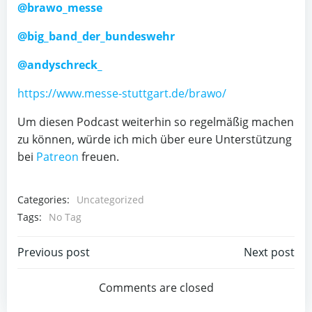
@brawo_messe
@big_band_der_bundeswehr
@andyschreck_
https://www.messe-stuttgart.de/brawo/
Um diesen Podcast weiterhin so regelmäßig machen
zu können, würde ich mich über eure Unterstützung
bei
Patreon
freuen.
Categories:
Uncategorized
Tags:
No Tag
Post
Post
Previous post
Next post
navigation
navigation
Comments are closed