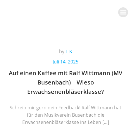
Zum
Inhalt
springen
by
T K
Juli 14, 2025
Auf einen Kaffee mit Ralf Wittmann (MV
Busenbach) – Wieso
Erwachsenenbläserklasse?
Schreib mir gern dein Feedback! Ralf Wittmann hat
für den Musikverein Busenbach die
Erwachsenenbläserklasse ins Leben […]