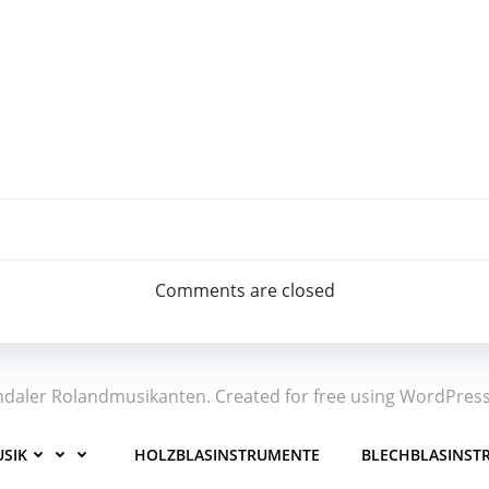
Post
navigation
Comments are closed
ndaler Rolandmusikanten. Created for free using WordPres
SIK
HOLZBLASINSTRUMENTE
BLECHBLASINST