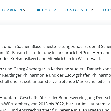
DER VEREIN
DIE HOBLER
KONTAKTSEITE
FOT
t und in Sachen Blasorchesterleitung zunächst den B-Schei
um für Blasorchesterleitung in Innsbruck bei Prof. Hermann Pa
er des Kreismusikverband Altenkrichen im Westerwald.
anz und Georg Anzberger in Karlsruhe studiert. Danach konn
er Reutlinger Philharmonie und der Ludwigshafen Philharmo
holl und ist seit Januar stellvertretende Musikschulleiteri
im Hauptamt Geschäftsführer der Bundesvereinigung Deutsc
n-Württemberg von 2015 bis 2022, hier u.a. im Hauptamt 
021) und Ansprechpartner für Vereine in allen Fragen und