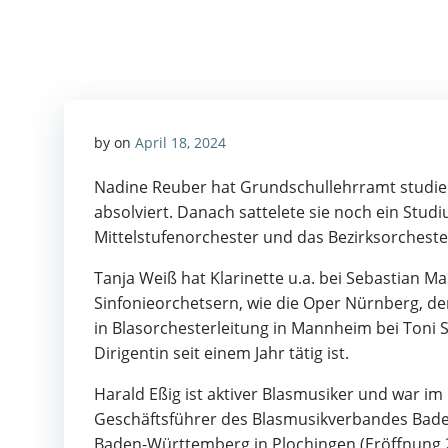
Zum
Inhalt
springen
by
on
April 18, 2024
Nadine Reuber hat Grundschullehrramt studier
absolviert. Danach sattelete sie noch ein Studi
Mittelstufenorchester und das Bezirksorchest
Tanja Weiß hat Klarinette u.a. bei Sebastian M
Sinfonieorchetsern, wie die Oper Nürnberg, d
in Blasorchesterleitung in Mannheim bei Toni Sc
Dirigentin seit einem Jahr tätig ist.
Harald Eßig ist aktiver Blasmusiker und war 
Geschäftsführer des Blasmusikverbandes Bade
Baden-Württemberg in Plochingen (Eröffnung 2