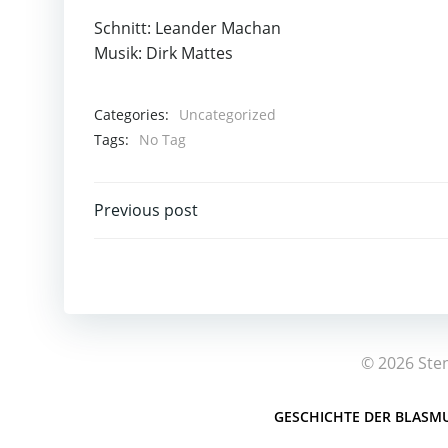
Schnitt: Leander Machan
Musik: Dirk Mattes
Categories:
Uncategorized
Tags:
No Tag
Post
Previous post
navigation
© 2026 Ste
GESCHICHTE DER BLASMU