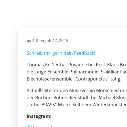
Zum
Inhalt
springen
by
T K
on
Juli 17, 2025
Schreib mir gern dein Feedback!
Thomas Keßler hat Posaune bei Prof. Klaus Bru
die Junge Ensemble Philharmonie Praktikant am
Blechbläserensemble „Contrapunctus“ tätig.
Aktuell leitet er den Musikverein Mörschied u
der BüchnerBühne Riedstadt, bei Michael Kl
„lutherBRASS“ Mainz. Seit dem Wintersemester 
Instagram: