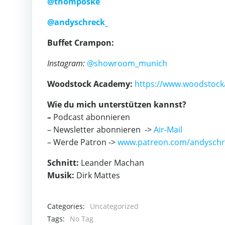
@thomposke
@andyschreck_
Buffet Crampon:
Instagram:
@showroom_munich
Woodstock Academy:
https://www.woodstock
Wie du mich unterstützen kannst?
–
Podcast abonnieren
– Newsletter abonnieren ->
Air-Mail
– Werde Patron ->
www.patreon.com/andyschr
Schnitt:
Leander Machan
Musik:
Dirk Mattes
Categories:
Uncategorized
Tags:
No Tag