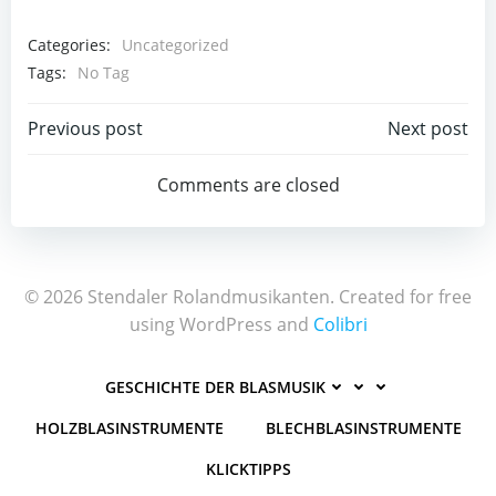
Categories:
Uncategorized
Tags:
No Tag
Post
Post
Previous post
Next post
navigation
navigation
Comments are closed
© 2026 Stendaler Rolandmusikanten. Created for free
using WordPress and
Colibri
GESCHICHTE DER BLASMUSIK
HOLZBLASINSTRUMENTE
BLECHBLASINSTRUMENTE
KLICKTIPPS