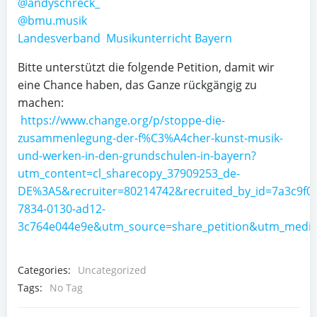
@andyschreck_
@bmu.musik
Landesverband Musikunterricht Bayern
Bitte unterstützt die folgende Petition, damit wir
eine Chance haben, das Ganze rückgängig zu
machen:
https://www.change.org/p/stoppe-die-
zusammenlegung-der-f%C3%A4cher-kunst-musik-
und-werken-in-den-grundschulen-in-bayern?
utm_content=cl_sharecopy_37909253_de-
DE%3A5&recruiter=80214742&recruited_by_id=7a3c9f00
7834-0130-ad12-
3c764e044e9e&utm_source=share_petition&utm_mediu
Categories:
Uncategorized
Tags:
No Tag