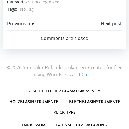
Categories:
Uncategorized
Tags:
No Tag
Post
Post
Previous post
Next post
navigation
navigation
Comments are closed
© 2026 Stendaler Rolandmusikanten. Created for free
using WordPress and
Colibri
GESCHICHTE DER BLASMUSIK
HOLZBLASINSTRUMENTE
BLECHBLASINSTRUMENTE
KLICKTIPPS
IMPRESSUM
DATENSCHUTZERKLÄRUNG