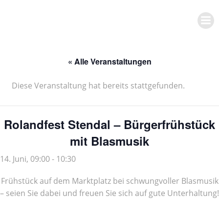
Zum
Inhalt
springen
« Alle Veranstaltungen
Diese Veranstaltung hat bereits stattgefunden.
Rolandfest Stendal – Bürgerfrühstück
mit Blasmusik
14. Juni, 09:00
-
10:30
Frühstück auf dem Marktplatz bei schwungvoller Blasmusik
– seien Sie dabei und freuen Sie sich auf gute Unterhaltung!